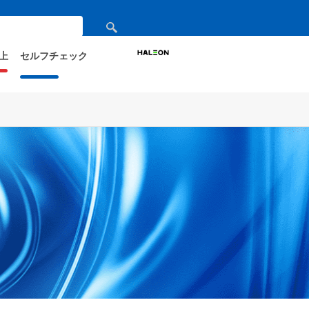
検
索
上
セルフチェック