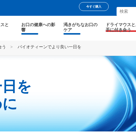
今すぐ購入
ウスと
お口の健康への影
渇きがちなお口の
ドライマウスと
響
ケア
手に付き合う
合う
>
バイオティーンでより良い一日を
一日を
めに