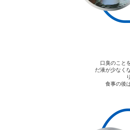
口臭のこと
だ液が少なく
食事の後