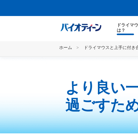
ドライマ
は？
ホーム
>
ドライマウスと上手に付き
より良い
過ごすた